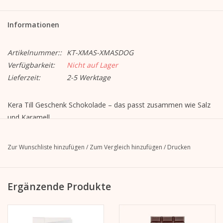
Informationen
Artikelnummer::
KT-XMAS-XMASDOG
Verfügbarkeit:
Nicht auf Lager
Lieferzeit:
2-5 Werktage
Kera Till Geschenk Schokolade – das passt zusammen wie Salz
und Karamell,
wie Kakao und Nüsse. Deswegen gibt es jetzt eine eigene
Schokoladen-Edition „Le chocolat de Kera Till“ aus dem Hause
Zur Wunschliste hinzufügen
/
Zum Vergleich hinzufügen
/
Drucken
Gmeiner.
Die Kera Till Stairway to Heaven Schokolade verführt mit feiner
Vollmilchschokolade (35 %), veredelt mit aromatischem
Ergänzende Produkte
Karamell und einem Hauch Zimt – eine himmlische Kombination
für besondere Genussmomente.
Sorte: