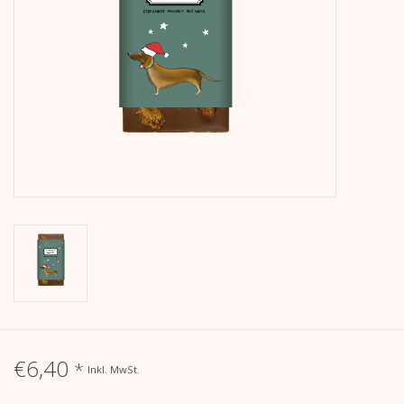
Kalender
Kera Kids
Weihnachten
Geschenke
Bücher
Kera Till X THERESIENTHAL
Kera Till X GMEINER
€6,40
*
Inkl. MwSt.