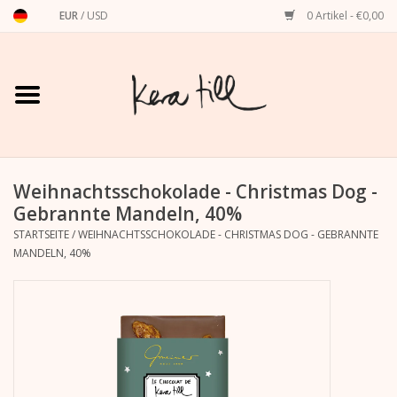
EUR
/
USD
0 Artikel - €0,00
Startseite
Shirts, Sweater & Hoodies
Art Prints
Weihnachtsschokolade - Christmas Dog -
Gebrannte Mandeln, 40%
STARTSEITE
/
WEIHNACHTSSCHOKOLADE - CHRISTMAS DOG - GEBRANNTE
Stationery
MANDELN, 40%
Grußkarten
Accessoires
Dackel