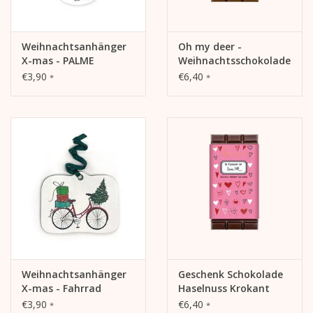
Weihnachtsanhänger
Oh my deer -
X-mas - PALME
Weihnachtsschokolade
- Spekulatius - 42%
€3,90
€6,40
*
*
Weihnachtsanhänger
Geschenk Schokolade
X-mas - Fahrrad
Haselnuss Krokant
€3,90
€6,40
*
*