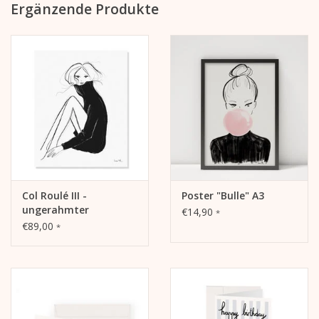
Ergänzende Produkte
Col Roulé III -
Poster "Bulle" A3
ungerahmter
€14,90
*
Kunstdruck
€89,00
*