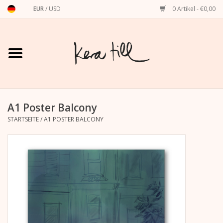
EUR
/
USD
0 Artikel - €0,00
Startseite
Shirts, Sweater & Hoodies
Art Prints
A1 Poster Balcony
STARTSEITE
/
A1 POSTER BALCONY
Stationery
Grußkarten
Accessoires
Dackel