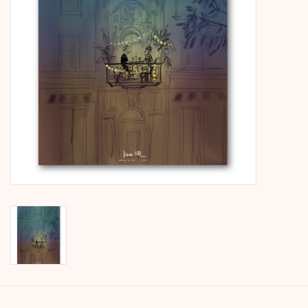
Kalender
Kera Kids
Weihnachten
Geschenke
Bücher
Kera Till X THERESIENTHAL
Kera Till X GMEINER