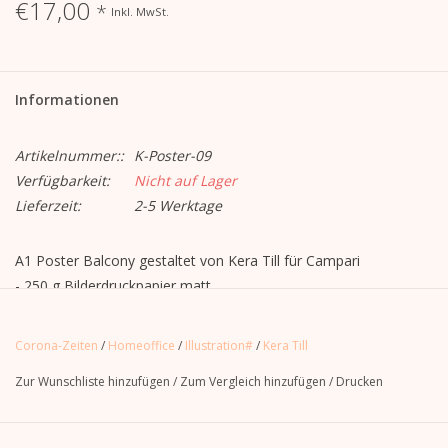
€17,00
*
Inkl. MwSt.
Informationen
Artikelnummer::
K-Poster-09
Verfügbarkeit:
Nicht auf Lager
Lieferzeit:
2-5 Werktage
A1 Poster Balcony gestaltet von Kera Till für Campari
- 250 g Bilderdruckpapier matt
- im DinA1-Hochformat
- beidseitig bedruckt (Offsetdruck)
Corona-Zeiten
/
Homeoffice
/
Illustration#
/
Kera Till
- Lieferung gerollt
Zur Wunschliste hinzufügen
/
Zum Vergleich hinzufügen
/
Drucken