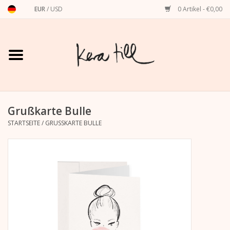
EUR
/
USD
0 Artikel - €0,00
Startseite
Shirts, Sweater & Hoodies
Art Prints
Grußkarte Bulle
STARTSEITE
/
GRUSSKARTE BULLE
Stationery
Grußkarten
Accessoires
Dackel