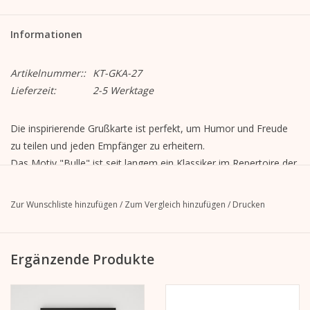
Informationen
Artikelnummer::
KT-GKA-27
Lieferzeit:
2-5 Werktage
Die inspirierende Grußkarte ist perfekt, um Humor und Freude
zu teilen und jeden Empfänger zu erheitern.
Das Motiv "Bulle" ist seit langem ein Klassiker im Repertoire der
deutsch-französischen Illustratorin.
Motiv "Bulle"
Zur Wunschliste hinzufügen
/
Zum Vergleich hinzufügen
/
Drucken
Format geschlossen: A6, 105 mm x 148 mm
Format geöffnet: A5, 148 mm x 210 mm
MetaPaper Extrasmooth Warmweiß 270g
Ergänzende Produkte
Inklusive Kuvert, gerade Lasche mit Abziehstreifen, ohne Futter,
unbedruckt
C6-Umschlag Metapaper Extrarough Warmwhite 120 g/m