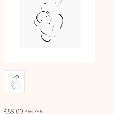
Kalender
Kera Kids
Weihnachten
Geschenke
Bücher
Kera Till X THERESIENTHAL
Kera Till X GMEINER
€89,00
*
Inkl. MwSt.