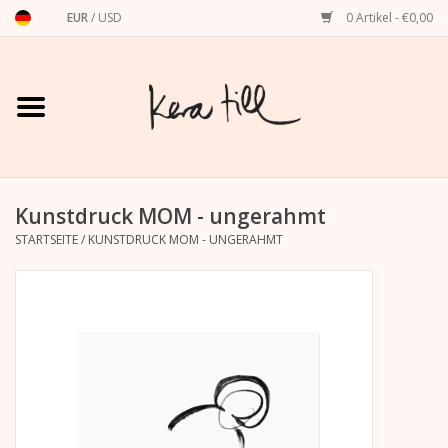
EUR
/
USD
0 Artikel - €0,00
Startseite
Shirts, Sweater & Hoodies
Art Prints
Kunstdruck MOM - ungerahmt
STARTSEITE
/
KUNSTDRUCK MOM - UNGERAHMT
Stationery
Grußkarten
Accessoires
Dackel