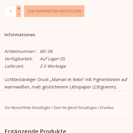
+
ZUM WARENKORB HINZUFÜGEN
-
Informationen
Artikelnummer::
MC-06
Verfügbarkeit:
Auf Lager
(5)
Lieferzeit:
2-5 Werktage
Lichtbeständiger Druck „Maman et Bebe“ mit Pigmenttinten auf
warmweißen, matt gestrichenem Lithopapier (230gramm).
50 cm x 40 cm
Zur Wunschliste hinzufügen
/
Zum Vergleich hinzufügen
/
Drucken
Diesen Druck gerahmt bestellen.
Ergänzende Produkte