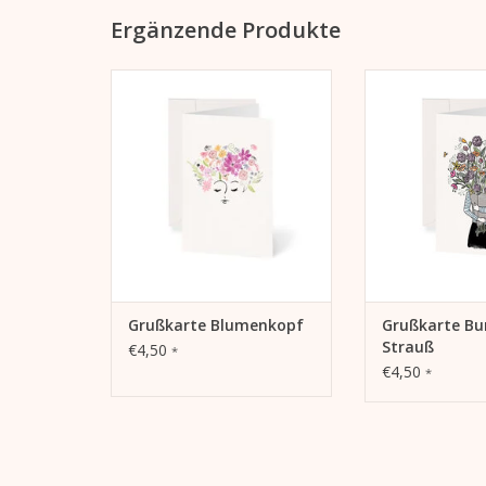
Ergänzende Produkte
Grußkarte Blumenkopf Kera Till
Grußkarte Bunter 
Till
ZUM WARENKORB HINZUFÜGEN
ZUM WARENKORB
Grußkarte Blumenkopf
Grußkarte Bu
Strauß
€4,50
*
€4,50
*