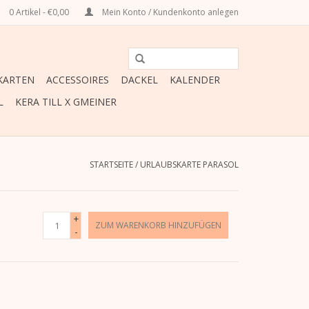
0 Artikel - €0,00
Mein Konto / Kundenkonto anlegen
ARTEN
ACCESSOIRES
DACKEL
KALENDER
L
KERA TILL X GMEINER
STARTSEITE
/
URLAUBSKARTE PARASOL
+
ZUM WARENKORB HINZUFÜGEN
-