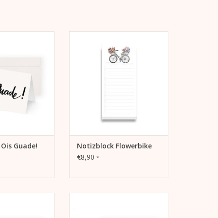
s Guade! Grußkarte
Block für Notizen, mehr
Produktivität, zum Aufzeichnen
ORB HINZUFÜGEN
von Zielen und Träumen oder
als Geschenk.
ZUM WARENKORB HINZUFÜGEN
 Ois Guade!
Notizblock Flowerbike
€8,90
*
v "1000 Dank!" auf
Grußkarte Smalltalk von Kera
ppkarte
Till, A6, 105 mm x 148 mm,
MetaPaper Extrasmooth