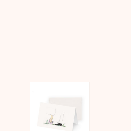
Kera Till Motiv Couple auf
Klappkarte, A6, 105 mm x 148
mm, MetaPaper Extrasmooth
Warmweiß 270g Inklusive Kuvert
ZUM WARENKORB HINZUFÜGEN