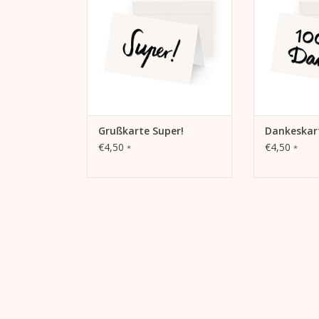
ZUM WARENKORB HINZUFÜGEN
ZUM WARENK
Grußkarte Super!
Dankeskar
€4,50
€4,50
*
*