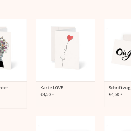
Strauß by Kera
Kera Till Karte LOVE, A6, 105 mm
Schriftzug Oi
x 148 mm, MetaPaper
ZUM WARENK
Extrasmooth Warmweiß 270g
 HINZUFÜGEN
Inklusive Kuvert
ZUM WARENKORB HINZUFÜGEN
nter
Karte LOVE
Schriftzug
€4,50
€4,50
*
*
Kera Till Motiv "Super!" auf
Kera Till Moti
Klappkarte
Kla