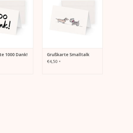
ORB HINZUFÜGEN
Warmweiß 270g Inklusive Kuvert
ZUM WARENKORB HINZUFÜGEN
te 1000 Dank!
Grußkarte Smalltalk
€4,50
*