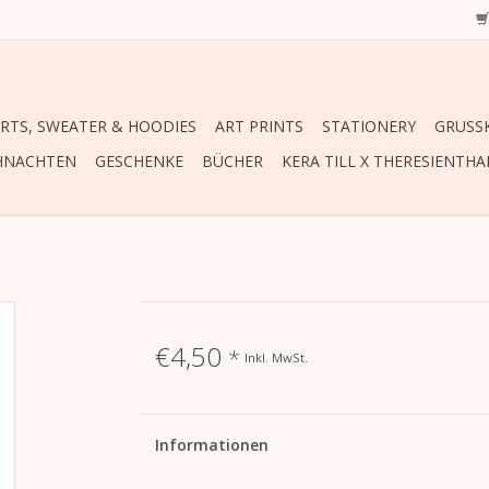
IRTS, SWEATER & HOODIES
ART PRINTS
STATIONERY
GRUSSK
HNACHTEN
GESCHENKE
BÜCHER
KERA TILL X THERESIENTHA
€4,50
*
Inkl. MwSt.
Informationen