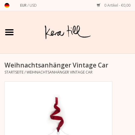
EUR
/
USD
0 Artikel - €0,00
Startseite
Shirts, Sweater & Hoodies
Art Prints
Weihnachtsanhänger Vintage Car
STARTSEITE
/
WEIHNACHTSANHÄNGER VINTAGE CAR
Stationery
Grußkarten
Accessoires
Dackel