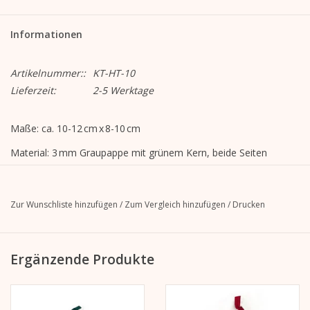
Informationen
Artikelnummer::
KT-HT-10
Lieferzeit:
2-5 Werktage
Maße: ca. 10-12 cm x 8-10 cm
Material: 3 mm Graupappe mit grünem Kern, beide Seiten
laminiert mit 150 g/m² weißem Kraftpapier, FSC
zertifiziert, Ripsband in grün
Zur Wunschliste hinzufügen
/
Zum Vergleich hinzufügen
/
Drucken
Veredelung:
bedruckte Seite: matt Laminierung
unbedruckte Seite: keine
Ergänzende Produkte
Motiv: VINTAGE CAR