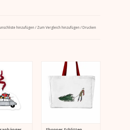
nschliste hinzufügen
/
Zum Vergleich hinzufügen
/
Drucken
nhänger Vintage
Tragetasche Schlitten
Car
Als Shopper, Handtasche,
r für Geschenke
Beachbag, ...
s Schmuck für den
ZUM WARENKORB HINZUFÜGEN
achtsbaum
ORB HINZUFÜGEN
sanhänger
Shopper Schlitten