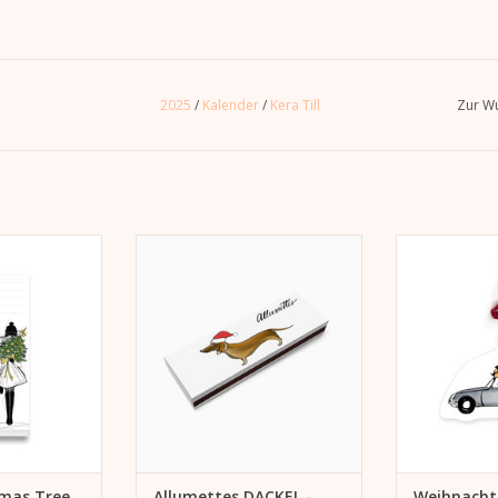
2025
/
Kalender
/
Kera Till
Zur Wu
Listen zum
Allumettes - extralange
Weihnachtsa
ledigungen,
Streichhölzer. Für den eigenen
ät, festhalten
Gebrauch oder als Geschenk für
Als Anhänge
nd Träumen
den Valentinstag.
oder auch al
Weihn
 HINZUFÜGEN
ZUM WARENKORB HINZUFÜGEN
ZUM WARENK
mas Tree
Allumettes DACKEL -
Weihnacht