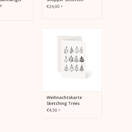
r
€24,00
*
Kera Till Weihnachtskarte
Sketching Trees
ZUM WARENKORB HINZUFÜGEN
Weihnachtskarte
Sketching Trees
€4,50
*