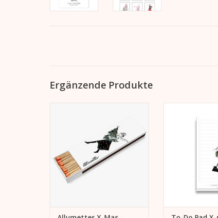
Ergänzende Produkte
Allumettes - Streichhölzer. Für
Notizpad für 
den eigenen Gebrauch oder
Abhaken von Er
Geschenk.
mehr Produktivit
von Zielen u
ZUM WARENKORB HINZUFÜGEN
ZUM WARENKORB
Allumettes X-Mas -
To-Do Pad X-