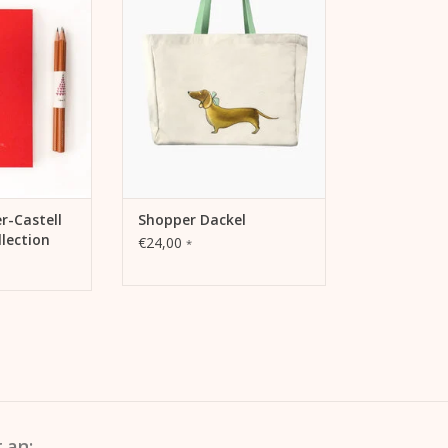
A5 India Red
Als Shopper, Handtasche,
te Bleistifte
Beachbag, ...
che
ZUM WARENKORB HINZUFÜGEN
 HINZUFÜGEN
r-Castell
Shopper Dackel
lection
€24,00
*
 an: