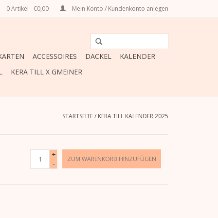
0 Artikel - €0,00
Mein Konto / Kundenkonto anlegen
ARTEN
ACCESSOIRES
DACKEL
KALENDER
L
KERA TILL X GMEINER
STARTSEITE
/
KERA TILL KALENDER 2025
+
ZUM WARENKORB HINZUFÜGEN
-