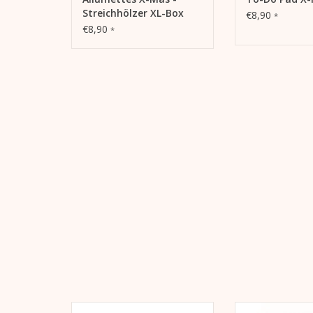
Streichhölzer XL-Box
€8,90
*
€8,90
*
Lichtbeständiger HP-Indigo-
Set aus 1 