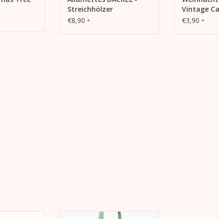
Streichhölzer
Vintage Ca
Weihnachten
€8,90
€3,90
*
*
Buch mit
Shopper Dackel