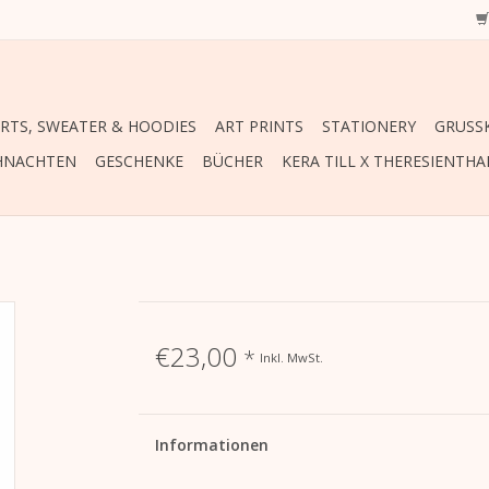
IRTS, SWEATER & HOODIES
ART PRINTS
STATIONERY
GRUSSK
HNACHTEN
GESCHENKE
BÜCHER
KERA TILL X THERESIENTHA
€23,00
*
Inkl. MwSt.
Informationen